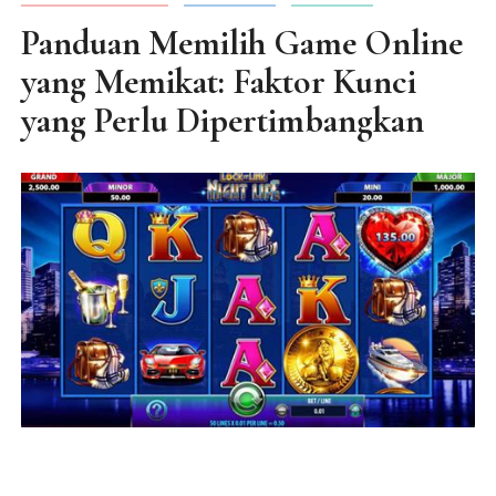
Panduan Memilih Game Online
yang Memikat: Faktor Kunci
yang Perlu Dipertimbangkan