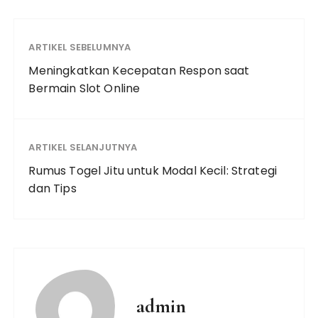
ARTIKEL SEBELUMNYA
Meningkatkan Kecepatan Respon saat
Bermain Slot Online
ARTIKEL SELANJUTNYA
Rumus Togel Jitu untuk Modal Kecil: Strategi
dan Tips
admin