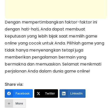
Dengan mempertimbangkan faktor-faktor ini
dengan hati-hati, Anda dapat membuat
keputusan yang lebih bijak saat memilih game
online yang cocok untuk Anda. Pilihlah game yang
tidak hanya menyenangkan tetapi juga
memberikan pengalaman bermain yang
bermakna dan memuaskan. Selamat menikmati
perjalanan Anda dalam dunia game online!
Share via:
Facebook
Twitter
LinkedIn
More