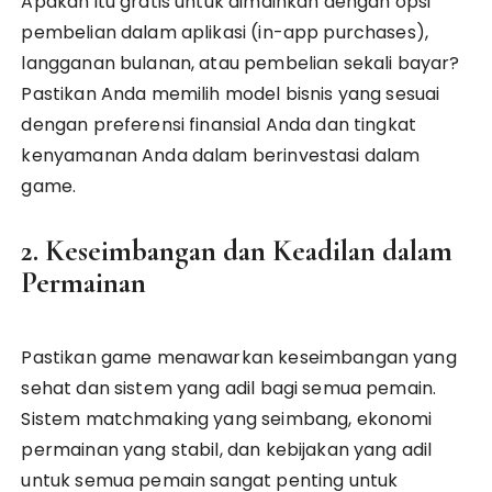
Apakah itu gratis untuk dimainkan dengan opsi
pembelian dalam aplikasi (in-app purchases),
langganan bulanan, atau pembelian sekali bayar?
Pastikan Anda memilih model bisnis yang sesuai
dengan preferensi finansial Anda dan tingkat
kenyamanan Anda dalam berinvestasi dalam
game.
2. Keseimbangan dan Keadilan dalam
Permainan
Pastikan game menawarkan keseimbangan yang
sehat dan sistem yang adil bagi semua pemain.
Sistem matchmaking yang seimbang, ekonomi
permainan yang stabil, dan kebijakan yang adil
untuk semua pemain sangat penting untuk