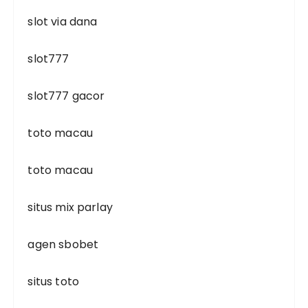
slot via dana
slot777
slot777 gacor
toto macau
toto macau
situs mix parlay
agen sbobet
situs toto