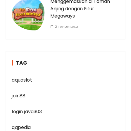
Menggemaskan di Taman
Anjing dengan Fitur
Megaways
2 TAHUN LALU
TAG
aquaslot
join88
login java303
qqpedia