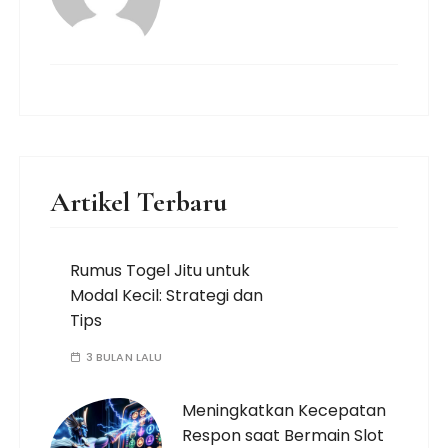
Artikel Terbaru
Rumus Togel Jitu untuk
Modal Kecil: Strategi dan
Tips
3 BULAN LALU
Meningkatkan Kecepatan
Respon saat Bermain Slot