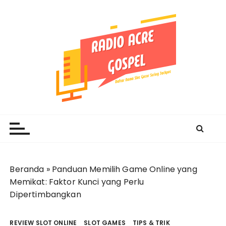
L
o
m
p
a
t
k
e
k
Radioacregospel.com
Daftar Nama Slot Gacor Sering Jackpot
o
n
t
e
Beranda
»
Panduan Memilih Game Online yang
n
Memikat: Faktor Kunci yang Perlu
Dipertimbangkan
REVIEW SLOT ONLINE
SLOT GAMES
TIPS & TRIK