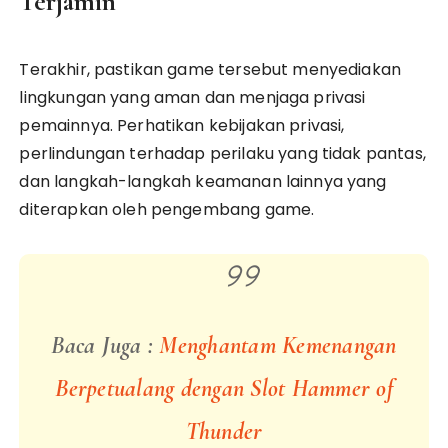
Terjamin
Terakhir, pastikan game tersebut menyediakan
lingkungan yang aman dan menjaga privasi
pemainnya. Perhatikan kebijakan privasi,
perlindungan terhadap perilaku yang tidak pantas,
dan langkah-langkah keamanan lainnya yang
diterapkan oleh pengembang game.
Baca Juga :
Menghantam Kemenangan
Berpetualang dengan Slot Hammer of
Thunder