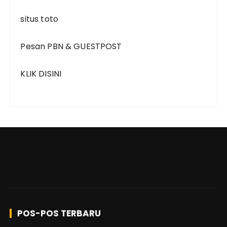
situs toto
Pesan PBN & GUESTPOST
KLIK DISINI
POS-POS TERBARU