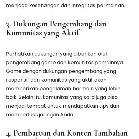
menjaga kesenangan dan integritas permainan.
3. Dukungan Pengembang dan
Komunitas yang Aktif
Perhatikan dukungan yang diberikan oleh
pengembang game dan komunitas pemainnya.
Game dengan dukungan pengembang yang
responsif dan komunitas yang aktif akan
memberikan pengalaman bermain yang lebih
baik. Selain itu, komunitas yang solid juga bisa
menjadi tempat untuk mendapatkan tips dan
memperluas jaringan Anda.
4. Pembaruan dan Konten Tambahan