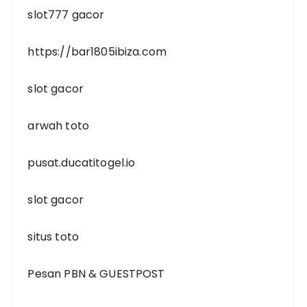
slot777 gacor
https://bar1805ibiza.com
slot gacor
arwah toto
pusat.ducatitogel.io
slot gacor
situs toto
Pesan PBN & GUESTPOST