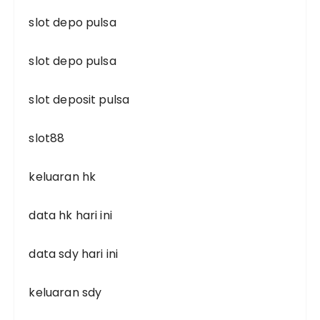
slot depo pulsa
slot depo pulsa
slot deposit pulsa
slot88
keluaran hk
data hk hari ini
data sdy hari ini
keluaran sdy