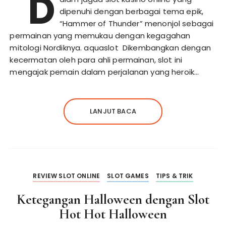
D
dipenuhi dengan berbagai tema epik,
“Hammer of Thunder” menonjol sebagai
permainan yang memukau dengan kegagahan
mitologi Nordiknya. aquaslot Dikembangkan dengan
kecermatan oleh para ahli permainan, slot ini
mengajak pemain dalam perjalanan yang heroik…
LANJUT BACA
REVIEW SLOT ONLINE
SLOT GAMES
TIPS & TRIK
Ketegangan Halloween dengan Slot
Hot Hot Halloween