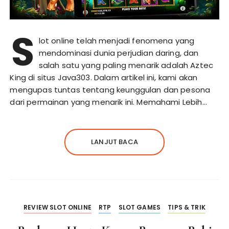
S
lot online telah menjadi fenomena yang
mendominasi dunia perjudian daring, dan
salah satu yang paling menarik adalah Aztec
King di situs Java303. Dalam artikel ini, kami akan
mengupas tuntas tentang keunggulan dan pesona
dari permainan yang menarik ini. Memahami Lebih…
LANJUT BACA
REVIEW SLOT ONLINE
RTP
SLOT GAMES
TIPS & TRIK