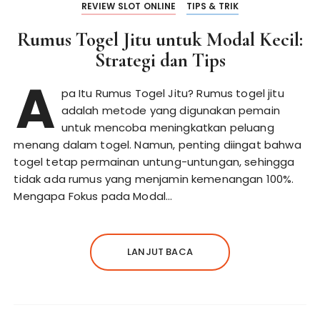
REVIEW SLOT ONLINE
TIPS & TRIK
Rumus Togel Jitu untuk Modal Kecil:
Strategi dan Tips
A
pa Itu Rumus Togel Jitu? Rumus togel jitu
adalah metode yang digunakan pemain
untuk mencoba meningkatkan peluang
menang dalam togel. Namun, penting diingat bahwa
togel tetap permainan untung-untungan, sehingga
tidak ada rumus yang menjamin kemenangan 100%.
Mengapa Fokus pada Modal…
LANJUT BACA