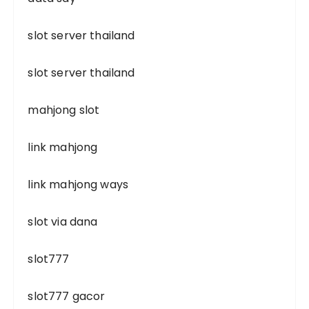
slot server thailand
slot server thailand
mahjong slot
link mahjong
link mahjong ways
slot via dana
slot777
slot777 gacor