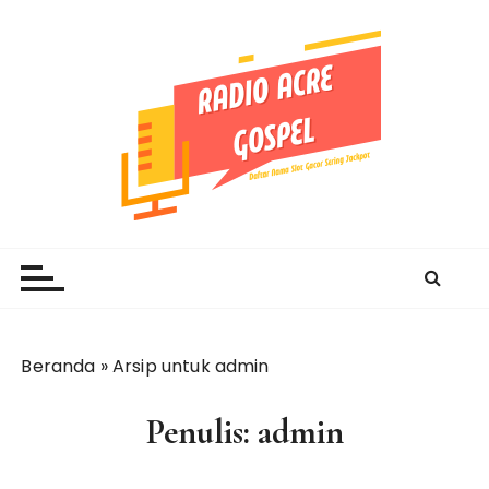
L
o
m
p
a
t
k
e
k
Radioacregospel.com
Daftar Nama Slot Gacor Sering Jackpot
o
n
t
e
Beranda
»
Arsip untuk admin
n
Penulis:
admin