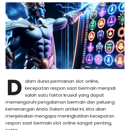
D
alam dunia permainan slot online,
kecepatan respon saat bermain menjadi
salah satu faktor krusial yang dapat
memengaruhi pengalaman bermain dan peluang
kemenangan Anda. Dalam artikel ini, kita akan
menjelaskan mengapa meningkatkan kecepatan
respon saat bermain slot online sangat penting,
serta…