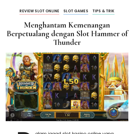
REVIEW SLOT ONLINE
SLOT GAMES
TIPS & TRIK
Menghantam Kemenangan
Berpetualang dengan Slot Hammer of
Thunder
alam jagad slot kasino online yang