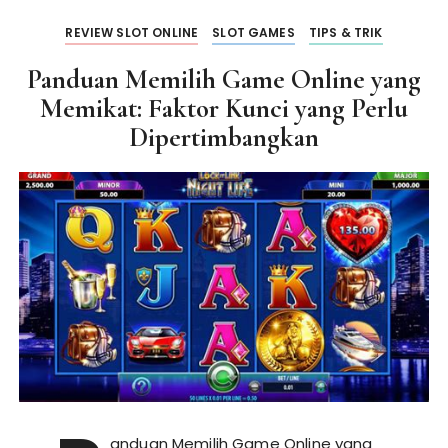
REVIEW SLOT ONLINE
SLOT GAMES
TIPS & TRIK
Panduan Memilih Game Online yang
Memikat: Faktor Kunci yang Perlu
Dipertimbangkan
anduan Memilih Game Online yang