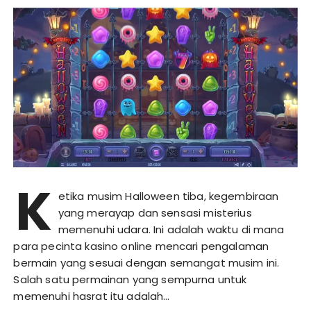
K
etika musim Halloween tiba, kegembiraan
yang merayap dan sensasi misterius
memenuhi udara. Ini adalah waktu di mana
para pecinta kasino online mencari pengalaman
bermain yang sesuai dengan semangat musim ini.
Salah satu permainan yang sempurna untuk
memenuhi hasrat itu adalah…