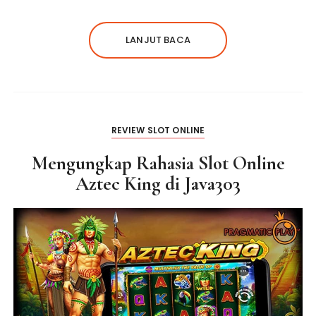
LANJUT BACA
REVIEW SLOT ONLINE
Mengungkap Rahasia Slot Online
Aztec King di Java303