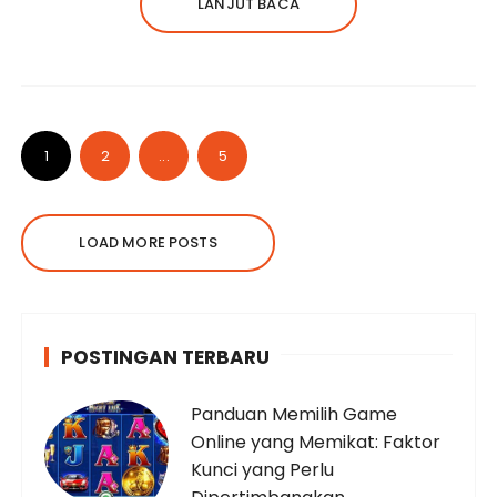
LANJUT BACA
1
2
...
5
LOAD MORE POSTS
POSTINGAN TERBARU
Panduan Memilih Game
Online yang Memikat: Faktor
Kunci yang Perlu